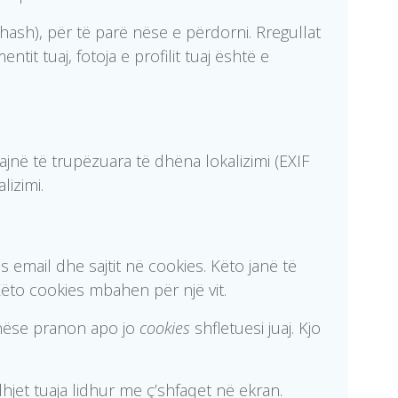
e hash), për të parë nëse e përdorni. Rregullat
tit tuaj, fotoja e profilit tuaj është e
ajnë të trupëzuara të dhëna lokalizimi (EXIF
lizimi.
s email dhe sajtit në cookies. Këto janë të
 Këto cookies mbahen për një vit.
nëse pranon apo jo
cookies
shfletuesi juaj. Kjo
hjet tuaja lidhur me ç’shfaqet në ekran.