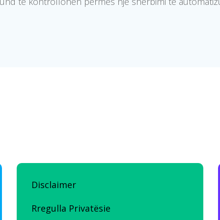
und të kontrollohen përmes një shërbimi të automatiz
Disclaimer
Rregulla Privatësie