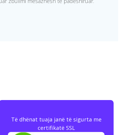
uar zbulimi mesazhesh të padëshiruar.
Të dhënat tuaja janë të sigurta me
certifikatë SSL