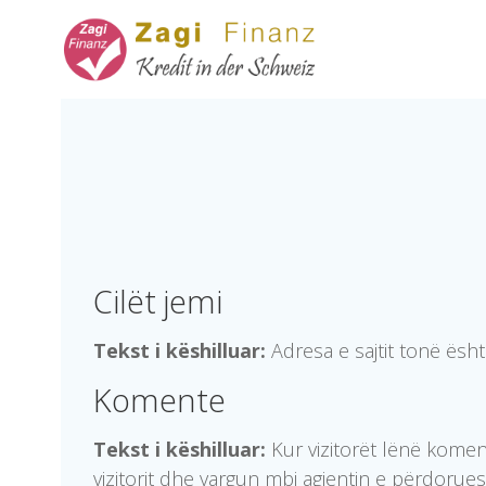
Skip
to
content
Cilët jemi
Tekst i këshilluar:
Adresa e sajtit tonë ësht
Komente
Tekst i këshilluar:
Kur vizitorët lënë komen
vizitorit dhe vargun mbi agjentin e përdorues