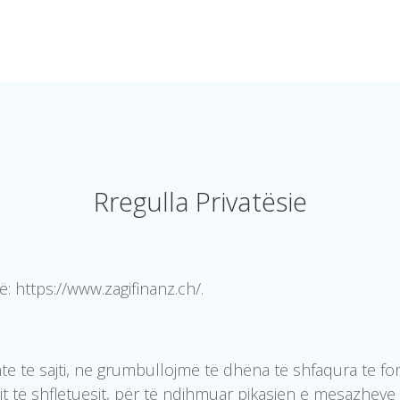
Rregulla Privatësie
ë: https://www.zagifinanz.ch/.
te te sajti, ne grumbullojmë të dhëna të shfaqura te fo
it të shfletuesit, për të ndihmuar pikasjen e mesazheve