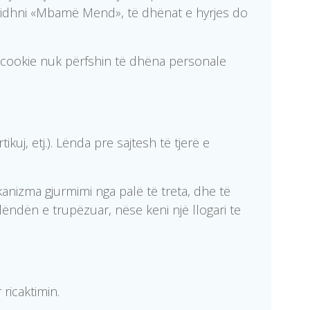
zgjidhni «Mbamë Mend», të dhënat e hyrjes do
o cookie nuk përfshin të dhëna personale
ikuj, etj.). Lënda pre sajtesh të tjerë e
kanizma gjurmimi nga palë të treta, dhe të
ëndën e trupëzuar, nëse keni një llogari te
 ricaktimin.