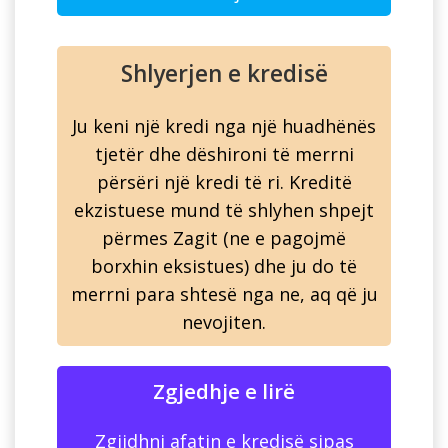
Shlyerjen e kredisë
Ju keni një kredi nga një huadhënës
tjetër dhe dëshironi të merrni
përsëri një kredi të ri. Kreditë
ekzistuese mund të shlyhen shpejt
përmes Zagit (ne e pagojmë
borxhin eksistues) dhe ju do të
merrni para shtesë nga ne, aq që ju
nevojiten.
Zgjedhje e lirë
Zgjidhni afatin e kredisë sipas