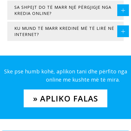
SA SHPEJT DO TË MARR NJË PËRGJIGJE NGA
KREDIA ONLINE?
KU MUND TË MARR KREDINË MË TË LIRË NË
INTERNET?
Ske pse humb kohë, aplikon tani dhe përfito nga
krediti privat
online me kushte më të mira.
» APLIKO FALAS