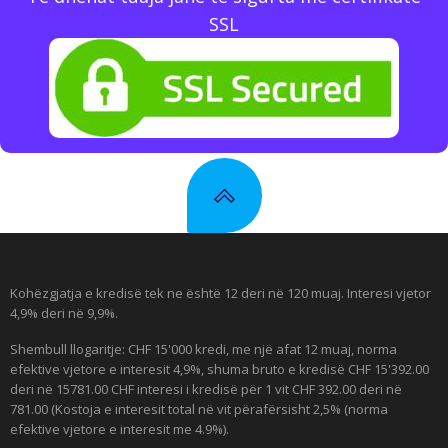
SSL
Kohëzgjatja e kredisë tek ne është 12 deri në 120 muaj. Interesi vjetor
4,9% deri në 9,9%.
Shembull llogaritje: CHF 15'000 kredi, me një afat 12 muaj, norma
efektive vjetore e interesit 4,9%, shuma bruto e kredisë CHF 15'392.00
deri në 15781.00 CHF interesi i kredisë për 1 vit CHF 392.00 deri në
781.00 (Kostoja e interesit total në vit përafërsisht 2,5% (norma
efektive vjetore e interesit me 4.9%).