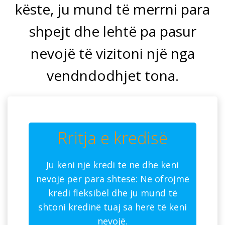
këste, ju mund të merrni para
shpejt dhe lehtë pa pasur
nevojë të vizitoni një nga
vendndodhjet tona.
Rritja e kredisë
Ju keni një kredi te ne dhe keni
nevojë për para shtesë: Ne ofrojmë
kredi fleksibël dhe ju mund të
shtoni kredinë tuaj sa herë të keni
nevojë.