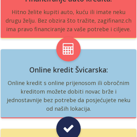
Hitno želite kupiti auto, kuću ili imate neku
drugu želju. Bez obzira što tražite, zagifinanz.ch
ima pravo financiranje za vaše potrebe i ciljeve.
Online kredit Švicarska:
Online kredit s online prijenosom ili obročnim
kreditom možete dobiti novac brže i
jednostavnije bez potrebe da posjećujete neku
od naših lokacija.