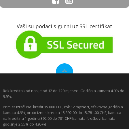
Vaši su podaci sigurni uz SSL certifikat
Rok kredita kod nas je od 12 do 120 mjeseci. Godišnja kamata 4.9% do
9.9%.
Primjer izračuna: kredit 15.000 CHF, rok 12 mjeseci, efektivna godišnja
kamata 4.9%, bruto iznos kredita 15.392.00 do 15.781.00 CHF, kamata
na kredit na 1 godinu 392.00 do 781 CHF kamata (troškovi kamata
godišnje 2,55% do 4,95%).