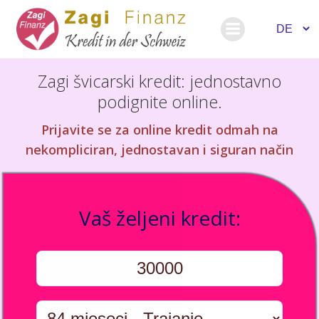
Skip
to
content
Zagi švicarski kredit: jednostavno
podignite online.
Prijavite se za online kredit odmah na
nekompliciran, jednostavan i siguran način
Vaš željeni kredit: